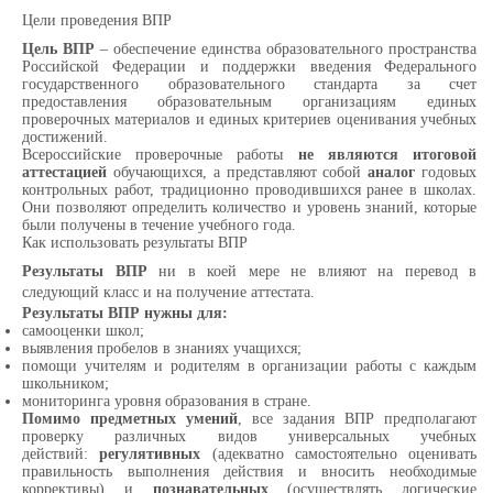
Цели проведения ВПР
Цель ВПР
– обеспечение единства образовательного пространства
Российской Федерации и поддержки введения Федерального
государственного образовательного стандарта за счет
предоставления образовательным организациям единых
проверочных материалов и единых критериев оценивания учебных
достижений.
Всероссийские проверочные работы
не являются итоговой
аттестацией
обучающихся, а представляют собой
аналог
годовых
контрольных работ, традиционно проводившихся ранее в школах.
Они позволяют определить количество и уровень знаний, которые
были получены в течение учебного года.
Как использовать результаты ВПР
Результаты ВПР
ни в коей мере не влияют на перевод в
следующий класс и на получение аттестата.
Результаты ВПР нужны для:
самооценки школ;
выявления пробелов в знаниях учащихся;
помощи учителям и родителям в организации работы с каждым
школьником;
мониторинга уровня образования в стране.
Помимо предметных умений
, все задания ВПР предполагают
проверку различных видов универсальных учебных
действий:
регулятивных
(адекватно самостоятельно оценивать
правильность выполнения действия и вносить необходимые
коррективы) и
познавательных
(осуществлять логические