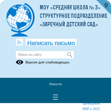
МОУ «СРЕДНЯЯ ШКОЛА № 3»
СТРУКТУРНОЕ ПОДРАЗДЕЛЕНИЕ
«ЗАРЕЧНЫЙ ДЕТСКИЙ САД»
Написать письмо
Всероссийские проверочные работы
Версия для слабовидящих
(ВПР)
Результаты
Результаты
Порядок
ВПР 2023
ВПР 2024
проведения
Новости
год
год
ВПР в 2025
году План-
график
проведения
ВПР в 2025