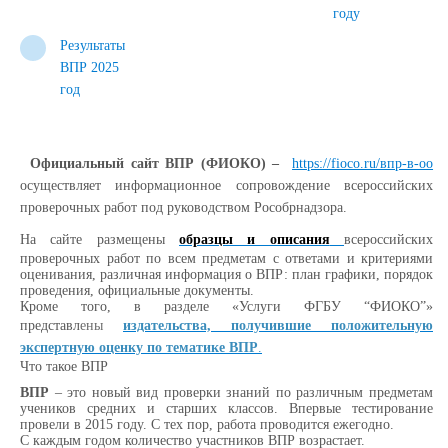
году
Результаты
ВПР 2025
год
Официальный сайт ВПР (ФИОКО) –
https://fioco.ru/впр-в-оо
осуществляет информационное сопровождение всероссийских
проверочных работ под руководством Рособрнадзора.
На сайте размещены
образцы и описания
всероссийских
проверочных работ по всем предметам с ответами и критериями
оценивания, различная информация о ВПР: план графики, порядок
проведения, официальные документы.
Кроме того, в разделе «Услуги ФГБУ “ФИОКО”»
представл
ены
издательства, получившие положительную
экспертную оценку по тематике ВПР
.
Что такое ВПР
ВПР
– это новый вид проверки знаний по различным предметам
учеников средних и старших классов. Впервые тестирование
провели в 2015 году. С тех пор, работа проводится ежегодно.
С каждым годом количество участников ВПР возрастает.