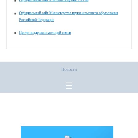
Официальный сайт Минпросвещения России
Официальный сайт Министерства науки и высшего образования
Российской Федерации
Центр поддержки молодой семьи
Новости
Все права защищены.
Дата последнего изменения на сайте: 02.06.2026
При использовании материалов сайта активная прямая ссылка на
источник обязательна