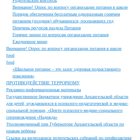
Родительский контроль
Внимание! Опрос по вопросу организации питания в школе
Порядок обеспечения бесплатным одноразовым горячим
питанием (полдник) обучающихся, посещающих гпд
Перечень ресурсов раздела Питания
Горячие линии по вопросам организации питания
Ежедневное меню
Внимание! Опрос по вопросу организации питания в школе
food
food
«Школьное питание – это залог здоровья подрастающего
поколения»
ПРОТИВОДЕЙСТВИЕ ТЕРРОРИЗМУ
Рекламно-информационные материалы
Государственное бюджетное учреждение Архангельской области
для детей, нуждающихся в психолого-педагогической и медико-
социальной помощи, «Центр психолого-медико-социального
сопровождения «Надежда»
Уполномоченный при Губернаторе Архангельской области по
правам ребёнка
Ссылки на видеозаписи родительских собраний по профилактике