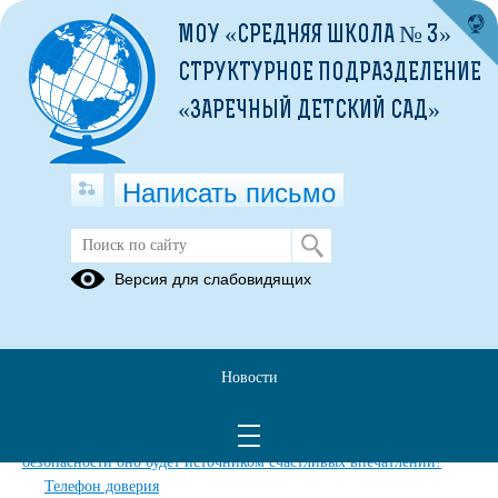
МОУ «СРЕДНЯЯ ШКОЛА № 3»
СТРУКТУРНОЕ ПОДРАЗДЕЛЕНИЕ
«ЗАРЕЧНЫЙ ДЕТСКИЙ САД»
Написать письмо
Карта сайта
Версия для слабовидящих
Главная
Главная
Обращения граждан
Новости
Дополнительные сведения
Новости
Лето - прекрасная пора, и при соблюдении элементарных правил
безопасности оно будет источником счастливых впечатлений!
Телефон доверия