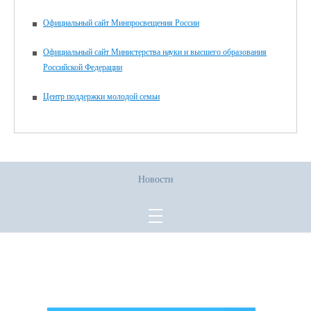
Официальный сайт Минпросвещения России
Официальный сайт Министерства науки и высшего образования
Российской Федерации
Центр поддержки молодой семьи
Новости
Все права защищены.
Дата последнего изменения на сайте: 02.06.2026
При использовании материалов сайта активная прямая ссылка на
источник обязательна