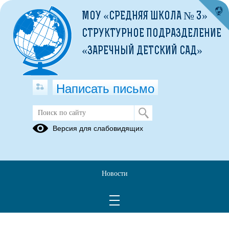
МОУ «СРЕДНЯЯ ШКОЛА № 3»
СТРУКТУРНОЕ ПОДРАЗДЕЛЕНИЕ
«ЗАРЕЧНЫЙ ДЕТСКИЙ САД»
Написать письмо
Порядок обеспечения бесплатным
Версия для слабовидящих
одноразовым горячим питанием
(полдник) обучающихся,
посещающих гпд
Новости
Порядок обеспечения бесплатным одноразовым горячим питанием
(полдник) обучающихся, посещающих