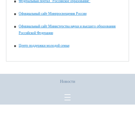
Федеральный портал "Российское образование"
Официальный сайт Минпросвещения России
Официальный сайт Министерства науки и высшего образования
Российской Федерации
Центр поддержки молодой семьи
Новости
Все права защищены.
Дата последнего изменения на сайте: 02.06.2026
При использовании материалов сайта активная прямая ссылка на
источник обязательна