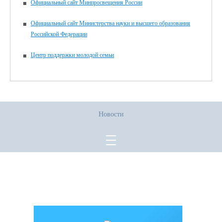
Официальный сайт Минпросвещения России
Официальный сайт Министерства науки и высшего образования
Российской Федерации
Центр поддержки молодой семьи
Новости
Все права защищены.
Дата последнего изменения на сайте: 02.06.2026
При использовании материалов сайта активная прямая ссылка на
источник обязательна