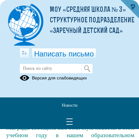
МОУ «СРЕДНЯЯ ШКОЛА № 3»
СТРУКТУРНОЕ ПОДРАЗДЕЛЕНИЕ
«ЗАРЕЧНЫЙ ДЕТСКИЙ САД»
Написать письмо
Спортивный клуб "Олимпийцы"
Версия для слабовидящих
26.01.2021
Клуб – общество людей, которых объединяет
одна цель. Они едины духом.
Новости
Уважаемые ученики, родители, коллеги и все те,
кому интересна спортивная жизнь в нашей школе!
Мы рады сообщить вам отличную новость: в этом
учебном году в нашем образовательном