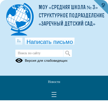
МОУ «СРЕДНЯЯ ШКОЛА № 3»
СТРУКТУРНОЕ ПОДРАЗДЕЛЕНИЕ
«ЗАРЕЧНЫЙ ДЕТСКИЙ САД»
Написать письмо
Взаимодействие родителей
Версия для слабовидящих
учащихся с педагогическим
коллективом
26.11.2018
Новости
Анкета для родителей учащихся.doc
(скачать)