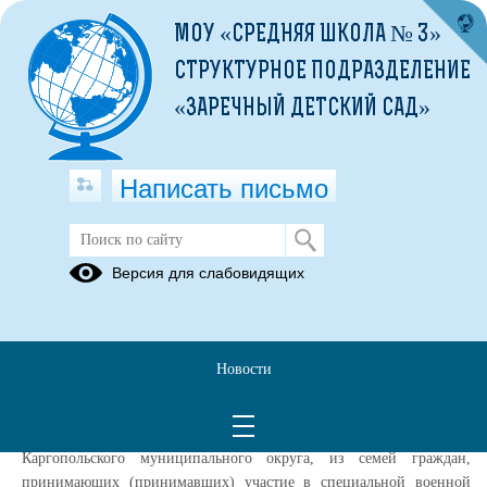
МОУ «СРЕДНЯЯ ШКОЛА № 3»
СТРУКТУРНОЕ ПОДРАЗДЕЛЕНИЕ
«ЗАРЕЧНЫЙ ДЕТСКИЙ САД»
Написать письмо
Порядок обеспечения бесплатным
Версия для слабовидящих
одноразовым горячим питанием
(полдник) обучающихся,
посещающих гпд
Новости
Порядок обеспечения бесплатным одноразовым горячим питанием
(полдник) обучающихся, посещающих группы продленного в
муниципальных общеобразовательных организациях
Каргопольского муниципального округа, из семей граждан,
принимающих (принимавших) участие в специальной военной