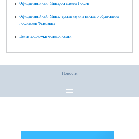
Официальный сайт Минпросвещения России
Официальный сайт Министерства науки и высшего образования
Российской Федерации
Центр поддержки молодой семьи
Новости
Все права защищены.
Дата последнего изменения на сайте: 02.06.2026
При использовании материалов сайта активная прямая ссылка на
источник обязательна