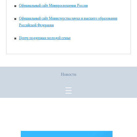
Официальный сайт Минпросвещения России
Официальный сайт Министерства науки и высшего образования
Российской Федерации
Центр поддержки молодой семьи
Новости
Все права защищены.
Дата последнего изменения на сайте: 02.06.2026
При использовании материалов сайта активная прямая ссылка на
источник обязательна