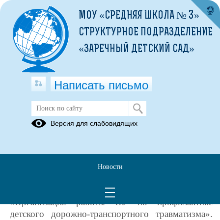
МОУ «СРЕДНЯЯ ШКОЛА № 3»
СТРУКТУРНОЕ ПОДРАЗДЕЛЕНИЕ
«ЗАРЕЧНЫЙ ДЕТСКИЙ САД»
Написать письмо
Педсовет «Организация работы ОУ
Версия для слабовидящих
по профилактике детского дорожно-
транспортного травматизма»
23.03.2021
Новости
23 марта в МОУ «Заречная начальная школа -
детский сад» прошел педсовет на тему
«Организация работы ОУ по профилактике
детского дорожно-транспортного травматизма».