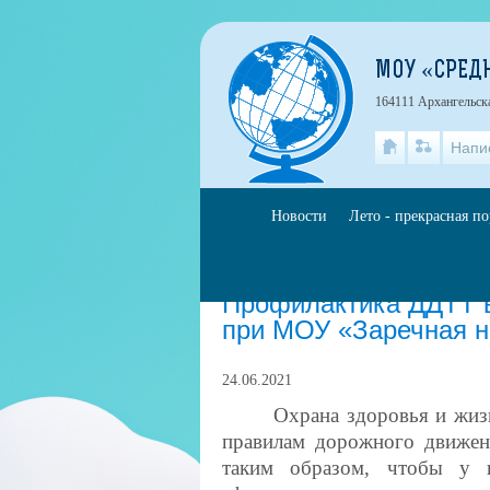
МОУ «СРЕД
164111 Архангельская
Напи
Новости
Лето - прекрасная п
Главная
»
События
Профилактика ДДТТ в
при МОУ «Заречная н
24.06.2021
Охрана здоровья и жиз
правилам дорожного движени
таким образом, чтобы у к