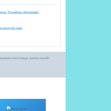
ртал "Российское образование"
ки молодой семьи
очником счастливых впечатлений!