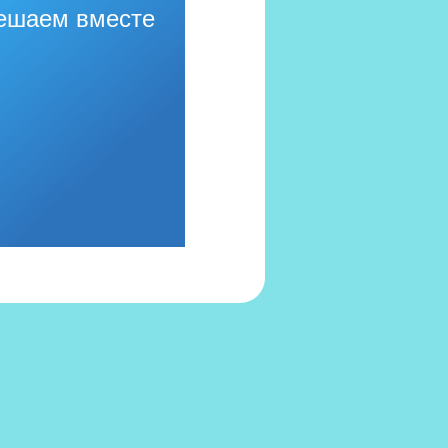
ешаем вместе
556 в Реестре российского ПО (на основании
иказа Министерства цифрового развития, связи
массовых коммуникаций Российской Федерации
 06.09.2016 №426)