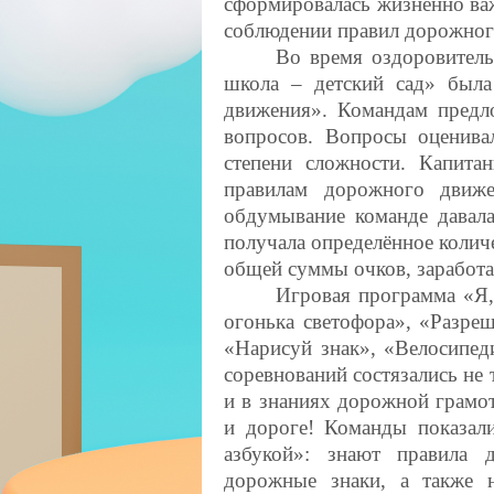
сформировалась жизненно важ
соблюдении правил дорожног
Во время оздоровител
школа – детский сад» был
движения». Командам предл
вопросов. Вопросы оценива
степени сложности. Капита
правилам дорожного движе
обдумывание команде давала
получала определённое количе
общей суммы очков, заработ
Игровая программа «Я,
огонька светофора», «Разреш
«Нарисуй знак», «Велосипед
соревнований состязались не т
и в знаниях дорожной грамот
и дороге! Команды показал
азбукой»: знают правила 
дорожные знаки, а также 