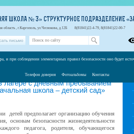
НЯЯ ШКОЛА № 3» СТРУКТУРНОЕ ПОДРАЗДЕЛЕНИЕ «З
 область , г.Каргополь, ул.Чеснокова, д.12Б
8(81841)22-4-79, 8(81841)22-00-7
сать письмо
ора, и при соблюдении элементарных правил безопасности оно будет ист
Телефон доверия
Фотоальбомы
Контакты
 лагере с дневным пребыванием
ачальная школа – детский сад»
ни детей предполагает организацию обучения
я, основам безопасности жизнедеятельности
аждого педагога, родителя, обучающегося