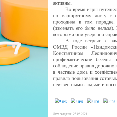
активны.
Во время игры-путешес
по маршрутному листу с о
проходила в том порядке,
(изменять его было нельзя).
которыми они уверенно справ
В ходе встречи с зам
ОМВД России «Няндомски
Константином Леонидов
профилактические беседы 
соблюдение правил дорожного
в частные дома и хозяйстве
правила пользования сотовы
неизвестными людьми и посещ
Дата создания: 25.06.2021