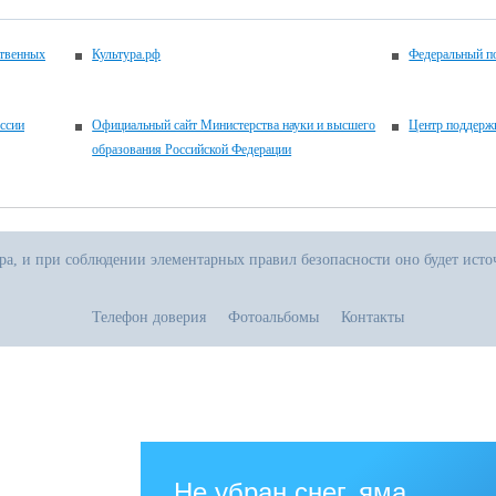
ственных
Культура.рф
Федеральный по
ссии
Официальный сайт Министерства науки и высшего
Центр поддерж
образования Российской Федерации
ора, и при соблюдении элементарных правил безопасности оно будет ист
Телефон доверия
Фотоальбомы
Контакты
.06.2026
тивная прямая ссылка на источник обязательна
зованию.рф
Не убран снег, яма