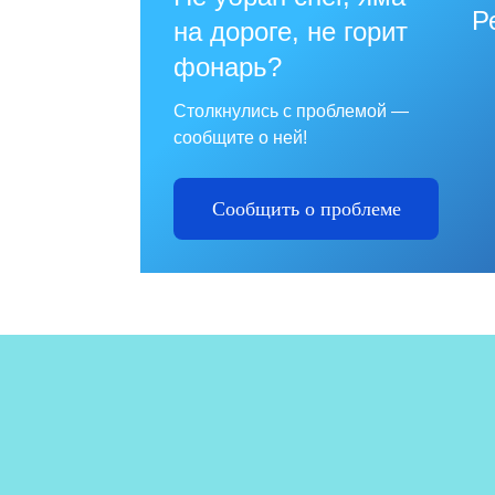
Р
на дороге, не горит
фонарь?
Столкнулись с проблемой —
сообщите о ней!
Сообщить о проблеме
№1
пр
и 
от