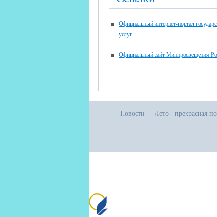
Официальный интернет-портал государ
услуг
Официальный сайт Минпросвещения Ро
Новости
Лето - прекрасная п
Все права защищены.
Дата последнего изменения на сайте: 02
При использовании материалов сайта ак
Сайт создан на портале сайтыобра