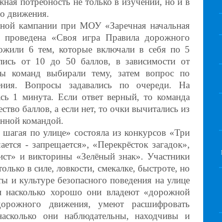
ная потребность не только в изучении, но и в
о движения.
ьной кампании при МОУ «Заречная начальная
а проведена «Своя игра Правила дорожного
ожили 6 тем, которые включали в себя по 5
лись от 10 до 50 баллов, в зависимости от
ны команд выбирали тему, затем вопрос по
ния. Вопросы задавались по очереди. На
сь 1 минута. Если ответ верный, то команда
ство баллов, а если нет, то очки вычитались из
анной командой.
 шагая по улице» состояла из конкурсов «Три
ается - запрещается», «Перекрёсток загадок»,
ист» и викторины «Зелёный знак». Участники
олько в силе, ловкости, смекалке, быстроте, но
ы и культуре безопасного поведения на улице
и насколько хорошо они владеют «дорожной
дорожного движения, умеют расшифровать
насколько они наблюдательны, находчивы и