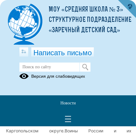
МОУ «СРЕДНЯЯ ШКОЛА № 3»
СТРУКТУРНОЕ ПОДРАЗДЕЛЕНИЕ
«ЗАРЕЧНЫЙ ДЕТСКИЙ САД»
Написать письмо
Талисман для Героя…
Версия для слабовидящих
29.01.2025
В рамках года Защитника Отечества в первичном
отделении Заречной начальной школы состоялась
Новости
классная встреча Всероссийского проекта Движения
Первых с участником специальной военной операции и
руководителем штаба взаимопомощи
#МыВместе
в
Каргопольском округе.
Воины России и их