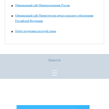
Официальный сайт Минпросвещения России
Официальный сайт Министерства науки и высшего образования
Российской Федерации
Центр поддержки молодой семьи
Новости
Все права защищены.
Дата последнего изменения на сайте: 02.06.2026
При использовании материалов сайта активная прямая ссылка на
источник обязательна