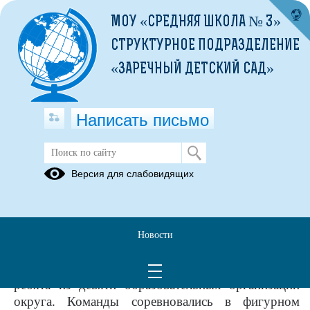
МОУ «СРЕДНЯЯ ШКОЛА № 3»
СТРУКТУРНОЕ ПОДРАЗДЕЛЕНИЕ
«ЗАРЕЧНЫЙ ДЕТСКИЙ САД»
Написать письмо
Безопасное колесо -2025
Версия для слабовидящих
07.02.2025
6 февраля прошел муниципальный этап
областного конкурса юных инспекторов
Новости
дорожного движения "Безопасное колесо - 2025".
В ежегодном соревновании приняли участие
ребята из девяти образовательных организаций
округа. Команды соревновались в фигурном