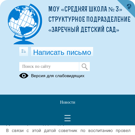
МОУ «СРЕДНЯЯ ШКОЛА № 3»
СТРУКТУРНОЕ ПОДРАЗДЕЛЕНИЕ
«ЗАРЕЧНЫЙ ДЕТСКИЙ САД»
Написать письмо
280 лет со дня рождения
Версия для слабовидящих
выдающегося русского флотоводца
Фёдора Ушакова
13.02.2025
Новости
13 февраля — знаменательная дата! В этом году мы
отмечаем 280 лет со дня рождения выдающегося
русского флотоводца Фёдора Ушакова.
В связи с этой датой советник по воспитанию провел