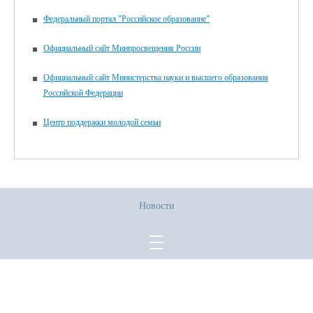
Федеральный портал "Российское образование"
Официальный сайт Минпросвещения России
Официальный сайт Министерства науки и высшего образования
Российской Федерации
Центр поддержки молодой семьи
Новости
Все права защищены.
Дата последнего изменения на сайте: 02.06.2026
При использовании материалов сайта активная прямая ссылка на