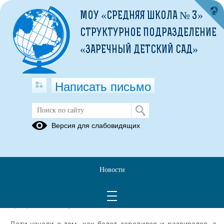
МОУ «СРЕДНЯЯ ШКОЛА № 3»
СТРУКТУРНОЕ ПОДРАЗДЕЛЕНИЕ
«ЗАРЕЧНЫЙ ДЕТСКИЙ САД»
Написать письмо
День балета: Погружение в мир
Версия для слабовидящих
танца!
07.02.2025
7 февраля мы отметили особенный день — День балета!
Новости
Советник по воспитанию провел увлекательную встречу,
на которой познакомил ребят с историей этого
прекрасного искусства.
Дети узнали о том, как балет зародился и развивался, а