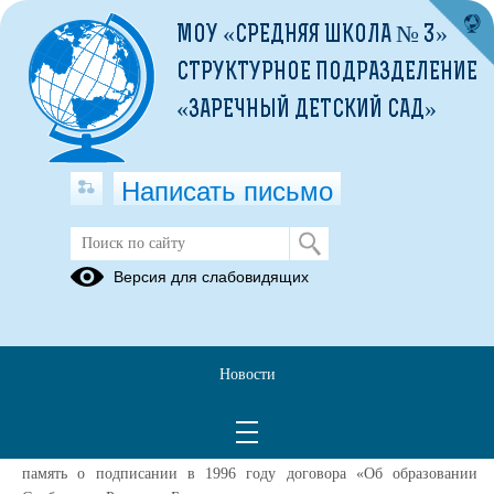
МОУ «СРЕДНЯЯ ШКОЛА № 3»
СТРУКТУРНОЕ ПОДРАЗДЕЛЕНИЕ
«ЗАРЕЧНЫЙ ДЕТСКИЙ САД»
Написать письмо
Урок «Разговоры о важном»: День
Версия для слабовидящих
единения народов России и
Белоруси
07.04.2025
Новости
7 апреля во всех классах нашей школы прошел традиционный урок
«Разговоры о важном», посвященный Дню единения народов
России и Белоруси. Этот день отмечается ежегодно 2 апреля в
память о подписании в 1996 году договора «Об образовании