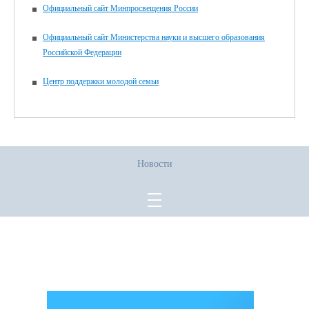
Официальный сайт Минпросвещения России
Официальный сайт Министерства науки и высшего образования
Российской Федерации
Центр поддержки молодой семьи
Новости
Все права защищены.
Дата последнего изменения на сайте: 02.06.2026
При использовании материалов сайта активная прямая ссылка на
источник обязательна