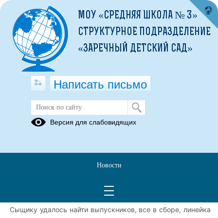
МОУ «СРЕДНЯЯ ШКОЛА № 3»
СТРУКТУРНОЕ ПОДРАЗДЕЛЕНИЕ
«ЗАРЕЧНЫЙ ДЕТСКИЙ САД»
Написать письмо
Последний звонок
Версия для слабовидящих
26.05.2025
24 мая в нашей школе прошёл долгожданный праздник —
последний звонок! Линейка началась с переклички, и тут
Новости
мы столкнулись с неожиданной ситуацией:
четвероклассников не оказалось на месте! Пришлось
вызывать сыщика, чтобы выяснить, куда же они пропали.
Сыщику удалось найти выпускников, все в сборе, линейка