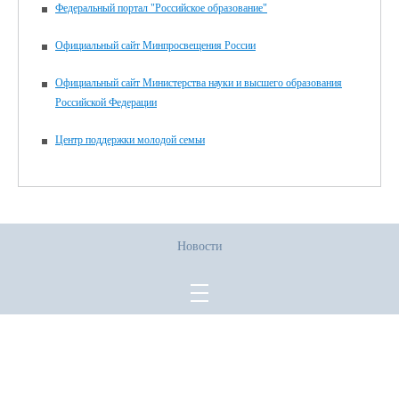
Федеральный портал "Российское образование"
Официальный сайт Минпросвещения России
Официальный сайт Министерства науки и высшего образования
Российской Федерации
Центр поддержки молодой семьи
Новости
Все права защищены.
Дата последнего изменения на сайте: 02.06.2026
При использовании материалов сайта активная прямая ссылка на