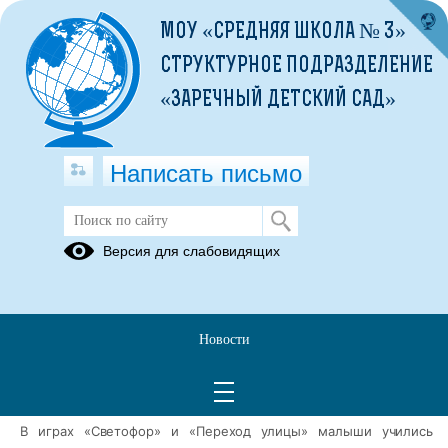
МОУ «СРЕДНЯЯ ШКОЛА № 3»
СТРУКТУРНОЕ ПОДРАЗДЕЛЕНИЕ
«ЗАРЕЧНЫЙ ДЕТСКИЙ САД»
Написать письмо
Неделя безопасности
Версия для слабовидящих
25.09.2025
В нашей разновозрастной группе № 2 прошла неделя
безопасности, посвящённая основным правилам поведения
Новости
дома и на улице. Детям 2–3 и 3–4 лет рассказывали о том, как
правильно переходить дорогу, почему нельзя трогать горячие
предметы и как вести себя с незнакомыми людьми.
В играх «Светофор» и «Переход улицы» малыши учились