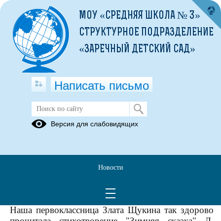
МОУ «СРЕДНЯЯ ШКОЛА № 3»
СТРУКТУРНОЕ ПОДРАЗДЕЛЕНИЕ
«ЗАРЕЧНЫЙ ДЕТСКИЙ САД»
Написать письмо
Звездопад талантов
Версия для слабовидящих
11.02.2026
Звездопад талантов" в Павловском СДК прошел
на ура!
Новости
Воспитанницы детского сада Алена Филина и
Есения Агапитова спели песенку "Топ. Топ,
сапожок".
Наша первоклассница Злата Щукина так здорово
прочитала стихотворение "Зимняя сказка" Л.