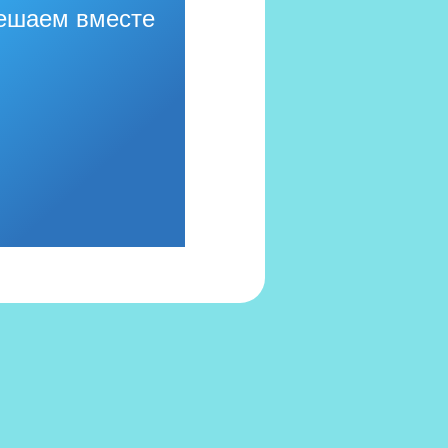
ешаем вместе
556 в Реестре российского ПО (на основании
иказа Министерства цифрового развития, связи
массовых коммуникаций Российской Федерации
 06.09.2016 №426)