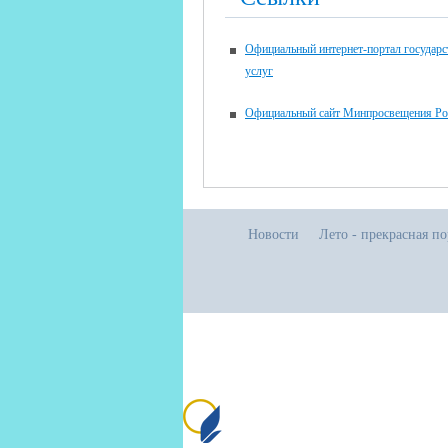
Официальный интернет-портал государ
услуг
Официальный сайт Минпросвещения Ро
Новости
Лето - прекрасная п
Все права защищены.
Дата последнего изменения на сайте: 02
При использовании материалов сайта ак
Сайт создан на портале сайтыобра