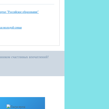
ртал "Российское образование"
ки молодой семьи
очником счастливых впечатлений!