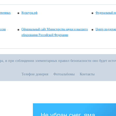
ственных
Культура.рф
Федеральный по
ссии
Официальный сайт Министерства науки и высшего
Центр поддерж
образования Российской Федерации
ора, и при соблюдении элементарных правил безопасности оно будет ист
Телефон доверия
Фотоальбомы
Контакты
.06.2026
тивная прямая ссылка на источник обязательна
зованию.рф
Не убран снег, яма