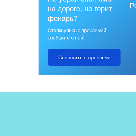
Р
на дороге, не горит
фонарь?
Столкнулись с проблемой —
сообщите о ней!
Сообщить о проблеме
№1
пр
и 
от