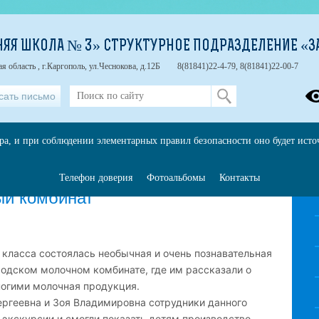
НЯЯ ШКОЛА № 3» СТРУКТУРНОЕ ПОДРАЗДЕЛЕНИЕ «З
 область , г.Каргополь, ул.Чеснокова, д.12Б
8(81841)22-4-79, 8(81841)22-00-7
сать письмо
ора, и при соблюдении элементарных правил безопасности оно будет ист
Телефон доверия
Фотоальбомы
Контакты
ый комбинат
» класса состоялась необычная и очень познавательная
родском молочном комбинате, где им рассказали о
ногими молочная продукция.
геевна и Зоя Владимировна сотрудники данного
 экскурсии и смогли показать детям производство