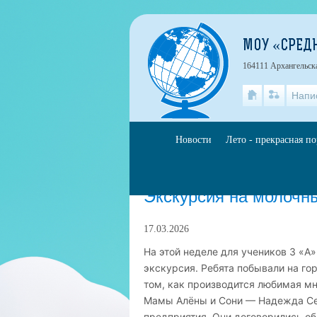
МОУ «СРЕД
164111 Архангельская
Напи
Новости
Лето - прекрасная п
Главная
»
События
Экскурсия на молочн
17.03.2026
На этой неделе для учеников 3 «А
экскурсия. Ребята побывали на го
том, как производится любимая м
Мамы Алёны и Сони — Надежда Сер
предприятия. Они договорились об