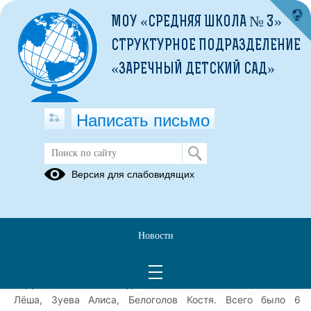
МОУ «СРЕДНЯЯ ШКОЛА № 3»
СТРУКТУРНОЕ ПОДРАЗДЕЛЕНИЕ
«ЗАРЕЧНЫЙ ДЕТСКИЙ САД»
Написать письмо
ВФСК ГТО "Приходите - мы вас
Версия для слабовидящих
научим!"
14.04.2026
14 апреля наши ребята разновозрастной группы, впервые
Новости
приняли участие в акции ВФСК ГТО "Приходите - мы вас
научим!" среди дошкольных организаций Каргопольского
округа: Малыгин Тимур, Масленникова Маша, Никитин
Лёша, Зуева Алиса, Белоголов Костя. Всего было 6