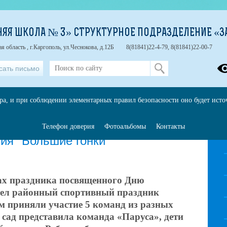
НЯЯ ШКОЛА № 3» СТРУКТУРНОЕ ПОДРАЗДЕЛЕНИЕ «З
 область , г.Каргополь, ул.Чеснокова, д.12Б
8(81841)22-4-79, 8(81841)22-00-7
сать письмо
ора, и при соблюдении элементарных правил безопасности оно будет ист
Телефон доверия
Фотоальбомы
Контакты
ия "Большие гонки"
ках праздника посвященного Дню
ел районный спортивный праздник
м приняли участие 5 команд из разных
 сад представила команда «Паруса», дети