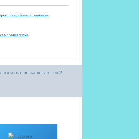
ртал "Российское образование"
ки молодой семьи
очником счастливых впечатлений!