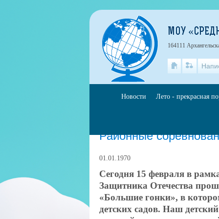
МОУ «СРЕД
164111 Архангельская
Напи
Новости
Лето - прекрасная п
Главная
»
События
Районные соревнован
01.01.1970
Сегодня 15 февраля в рам
Защитника Отечества прош
«Большие гонки», в которо
детских садов. Наш детский