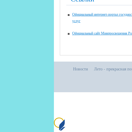
Официальный интернет-портал государ
услуг
Официальный сайт Минпросвещения Ро
Новости
Лето - прекрасная п
Все права защищены.
Дата последнего изменения на сайте: 02
При использовании материалов сайта ак
Сайт создан на портале сайтыобра