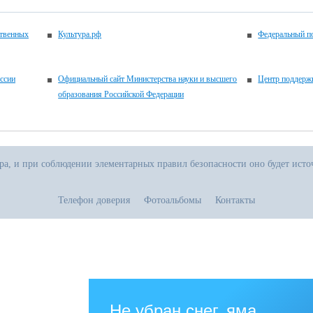
ственных
Культура.рф
Федеральный по
ссии
Официальный сайт Министерства науки и высшего
Центр поддерж
образования Российской Федерации
ора, и при соблюдении элементарных правил безопасности оно будет ист
Телефон доверия
Фотоальбомы
Контакты
.06.2026
тивная прямая ссылка на источник обязательна
зованию.рф
Не убран снег, яма