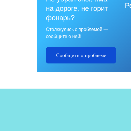
Р
на дороге, не горит
фонарь?
Столкнулись с проблемой —
сообщите о ней!
Сообщить о проблеме
№1
пр
и 
от