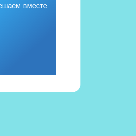
ешаем вместе
556 в Реестре российского ПО (на основании
иказа Министерства цифрового развития, связи
массовых коммуникаций Российской Федерации
 06.09.2016 №426)